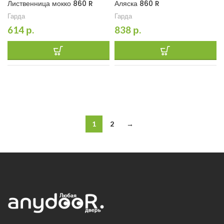
Лиственница мокко 860 R
Аляска 860 R
Гарда
Гарда
614
р.
838
р.
1
2
→