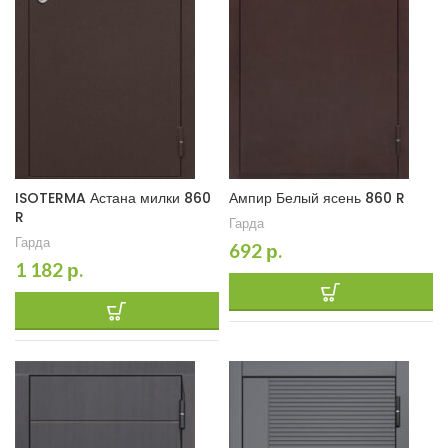
ISOTERMA Астана милки 860
Ампир Белый ясень 860 R
R
Гарда
Гарда
692
р.
1 182
р.