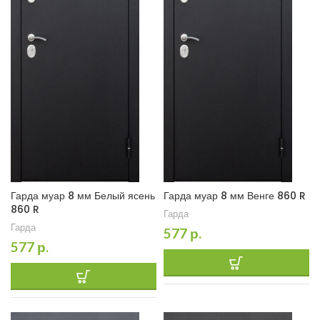
Гарда муар 8 мм Белый ясень
Гарда муар 8 мм Венге 860 R
860 R
Гарда
Гарда
577
р.
577
р.