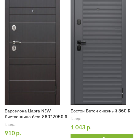
Барселона Царга NEW
Бостон Бетон снежный 860 R
Лиственница беж. 860*2050 R
Гарда
Гарда
1 043
р.
910
р.