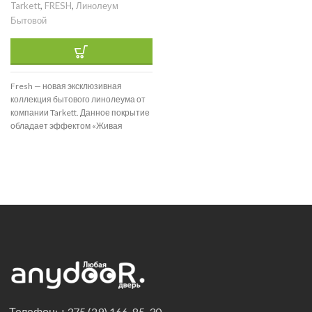
Tarkett
,
FRESH
,
Линолеум
Бытовой
Fresh — новая эксклюзивная
коллекция бытового линолеума от
компании Tarkett. Данное покрытие
обладает эффектом «Живая
структура» и реалистично
воспроизводит текстуры
Телефон: +375 (29) 166-85-30