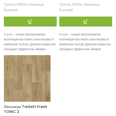
Tarkett
,
FRESH
,
Линолеум
Tarkett
,
FRESH
,
Линолеум
Бытовой
Бытовой
Fresh — новая эксклюзивная
Fresh — новая эксклюзивная
коллекция бытового линолеума от
коллекция бытового линолеума от
компании Tarkett. Данное покрытие
компании Tarkett. Данное покрытие
обладает эффектом «Живая
обладает эффектом «Живая
структура» и реалистично
структура» и реалистично
воспроизводит текстуры
воспроизводит текстуры
Линолеум Tarkett Fresh
TONIC 2