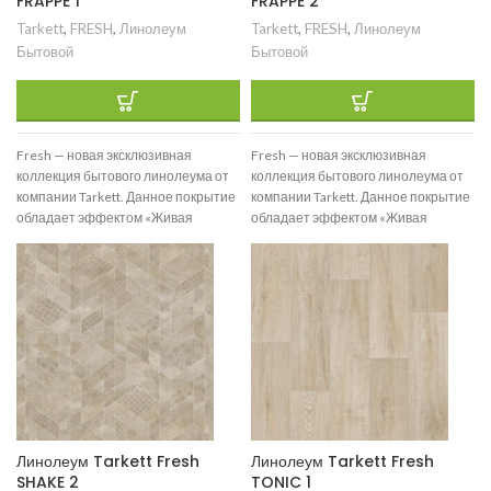
FRAPPE 1
FRAPPE 2
Tarkett
,
FRESH
,
Линолеум
Tarkett
,
FRESH
,
Линолеум
Бытовой
Бытовой
Fresh — новая эксклюзивная
Fresh — новая эксклюзивная
коллекция бытового линолеума от
коллекция бытового линолеума от
компании Tarkett. Данное покрытие
компании Tarkett. Данное покрытие
обладает эффектом «Живая
обладает эффектом «Живая
структура» и реалистично
структура» и реалистично
воспроизводит текстуры
воспроизводит текстуры
Линолеум Tarkett Fresh
Линолеум Tarkett Fresh
SHAKE 2
TONIC 1