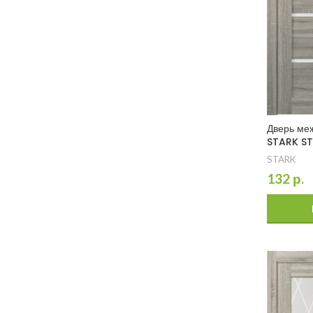
Дверь ме
STARK ST
STARK
132
р.