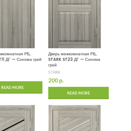
жкомнатная РБ,
Дверь межкомнатная РБ,
11 ДГ — Сонома грей
STARK ST23 ДГ — Сонома
грей
STARK
200
р.
READ MORE
READ MORE