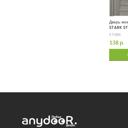
Дверь ме
STARK ST
STARK
138
р.