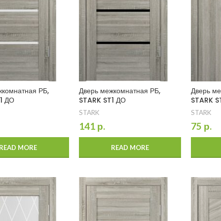
жкомнатная РБ,
Дверь межкомнатная РБ,
Дверь ме
1 ДО
STARK ST1 ДО
STARK ST
STARK
STARK
141
р.
75
р.
READ MORE
READ MORE