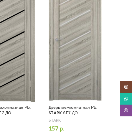
Insta
What
жкомнатная РБ,
Дверь межкомнатная РБ,
Snapc
T7 ДО
STARK ST7 ДО
STARK
157
р.