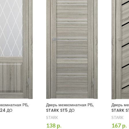
жкомнатная РБ,
Дверь межкомнатная РБ,
Дверь ме
T24 ДО
STARK ST5 ДО
STARK S
STARK
STARK
138
р.
167
р.