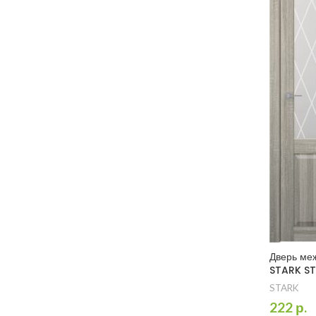
Дверь ме
STARK S
STARK
222
р.