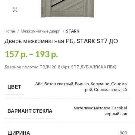
Click to enlarge
Home
Межкомнатные двери
STARK
Дверь межкомнатная РБ, STARK ST7 ДО
157
р.
–
193
р.
Дверное полотно ПВДЧ 20-8 (Арт. ST7-ДУБ АЛЯСКА ПВХ)
Айс
,
Бетон светлый
,
Бьянко
,
Капучино
,
Сонома
ЦВЕТ
грей
,
Сонома светлый
мателюкс матовое
,
Lacobel
ВАРИАНТ СТЕКЛА
черный лак
ШИРИНА
800