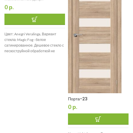
0
р.
Цвет: Anegri Veralinga, Вариант
стекла: Magic Fog - белое
сатинированное. Дешевое стекло с
пескоструйной обработкой не
используем., Размер: 200*90
Порта-23
0
р.