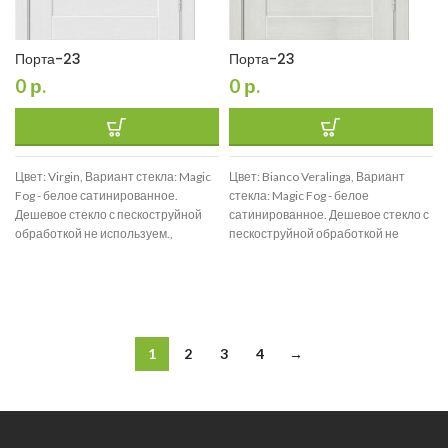
Порта-23
Порта-23
0
р.
0
р.
Цвет: Virgin, Вариант стекла: Magic
Цвет: Bianco Veralinga, Вариант
Fog - белое сатинированное.
стекла: Magic Fog - белое
Дешевое стекло с пескоструйной
сатинированное. Дешевое стекло с
обработкой не используем.,
пескоструйной обработкой не
Размер: 200*90
используем., Размер: 200*90
1
2
3
4
→