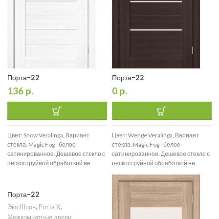
Порта-22
Порта-22
136
р.
0
р.
Цвет: Snow Veralinga, Вариант
Цвет: Wenge Veralinga, Вариант
стекла: Magic Fog - белое
стекла: Magic Fog - белое
сатинированное. Дешевое стекло с
сатинированное. Дешевое стекло с
пескоструйной обработкой не
пескоструйной обработкой не
используем., Размер: 200*90
используем., Размер: 200*90
Порта-22
Эко Шпон
,
Porta X
,
Межкомнатные двери