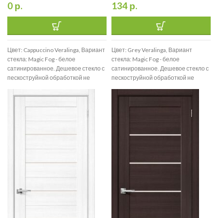
0
р.
134
р.
Цвет: Cappuccino Veralinga, Вариант
Цвет: Grey Veralinga, Вариант
стекла: Magic Fog - белое
стекла: Magic Fog - белое
сатинированное. Дешевое стекло с
сатинированное. Дешевое стекло с
пескоструйной обработкой не
пескоструйной обработкой не
используем., Размер: 200*90
используем., Размер: 200*90