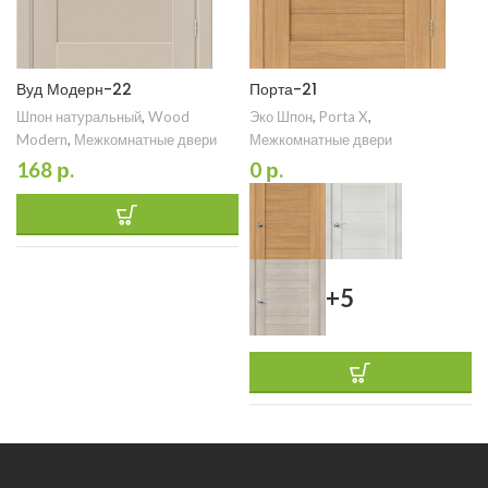
Вуд Модерн-22
Порта-21
Шпон натуральный
,
Wood
Эко Шпон
,
Porta X
,
Modern
,
Межкомнатные двери
Межкомнатные двери
168
р.
0
р.
+5