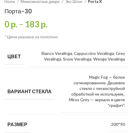
Home
Межкомнатные двери
Эко Шпон
Porta X
Порта-30
0
р.
–
183
р.
* Цена указана за полотно
Bianco Veralinga
,
Cappuccino Veralinga
,
Grey
ЦВЕТ
Veralinga
,
Snow Veralinga
,
Wenge Veralinga
Magic Fog — белое
сатинированное. Дешевое
стекло с пескоструйной
ВАРИАНТ СТЕКЛА
обработкой не используем.
,
Mirox Grey — зеркало в цвете
"графит".
РАЗМЕР
200*90