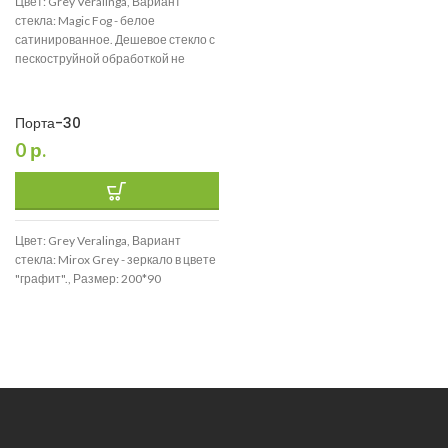
Цвет: Grey Veralinga, Вариант
стекла: Magic Fog - белое
сатинированное. Дешевое стекло с
пескоструйной обработкой не
используем., Размер: 200*90
Порта-30
0
р.
Цвет: Grey Veralinga, Вариант
стекла: Mirox Grey - зеркало в цвете
"графит"., Размер: 200*90