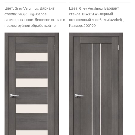
Цвет: Grey Veralinga, Вариант
Цвет: Grey Veralinga, Вариант
стекла: Magic Fog - белое
стекла: Black Star - черный
сатинированное. Дешевое стекло с
окрашенный лакобель (lacobel).,
пескоструйной обработкой не
Размер: 200*90
используем., Размер: 200*90