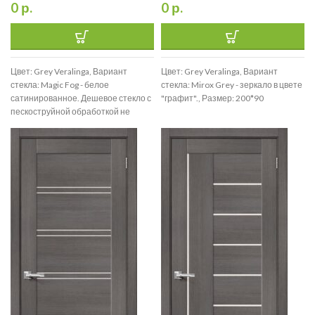
0
р.
0
р.
Цвет: Grey Veralinga, Вариант
Цвет: Grey Veralinga, Вариант
стекла: Magic Fog - белое
стекла: Mirox Grey - зеркало в цвете
сатинированное. Дешевое стекло с
"графит"., Размер: 200*90
пескоструйной обработкой не
используем., Размер: 200*90