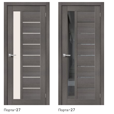
используем., Размер: 200*90
Порта-27
Порта-27