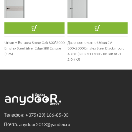
Urban H Вставка Stone Oak 800*2000
Дверное полотно Urban 2V
Emalex Steel Silver Edge зпп Eclipse
800x2000 Emalex Steel Black mould
(196)
4-хBE (запил 1+ зап 2 петли AGB
2.0) (Ю)
Телефон: +375 (29) 166-85-30
Почта: anydoor2013@yandex.ru