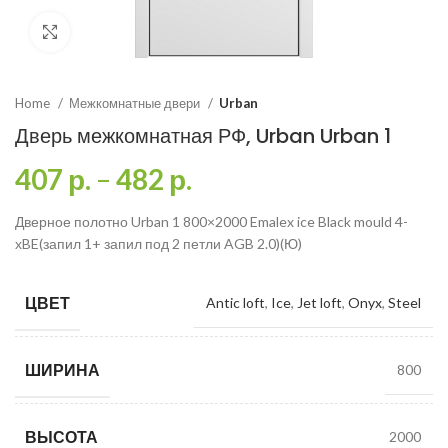
Click to enlarge
Home
Межкомнатные двери
Urban
Дверь межкомнатная РФ, Urban Urban 1
407
р.
–
482
р.
Дверное полотно Urban 1 800×2000 Emalex ice Black mould 4-
хBE(запил 1+ запил под 2 петли AGB 2.0)(Ю)
ЦВЕТ
Antic loft
,
Ice
,
Jet loft
,
Onyx
,
Steel
ШИРИНА
800
ВЫСОТА
2000