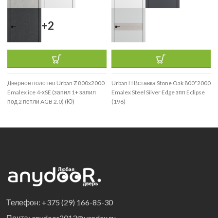
+2
Дверное полотно Urban Z 800x2000
Urban H Вставка Stone Oak 800*2000
Emalex ice 4-хSE (запил 1+ запил
Emalex Steel Silver Edge зпп Eclipse
под 2 петли AGB 2.0) (Ю)
(196)
Телефон: +375 (29) 166-85-30
Почта: anydoor2013@yandex.ru