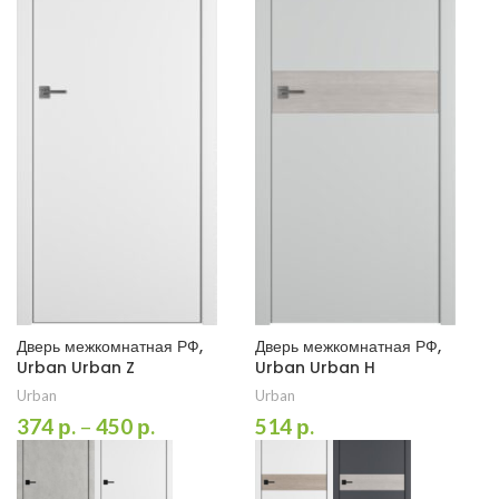
Дверь межкомнатная РФ,
Дверь межкомнатная РФ,
Urban Urban Z
Urban Urban H
Urban
Urban
374
р.
–
450
р.
514
р.