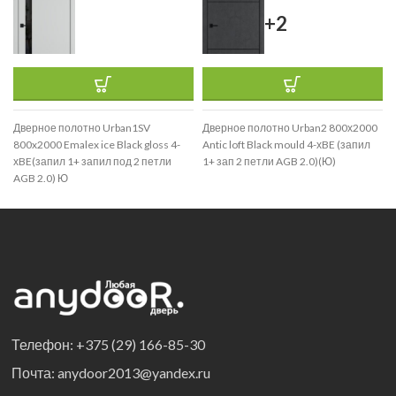
+2
Дверное полотно Urban1SV
Дверное полотно Urban2 800х2000
800x2000 Emalex ice Black gloss 4-
Antic loft Black mould 4-хBE (запил
хBE(запил 1+ запил под 2 петли
1+ зап 2 петли AGB 2.0)(Ю)
AGB 2.0) Ю
Телефон: +375 (29) 166-85-30
Почта: anydoor2013@yandex.ru