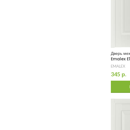
Дверь ме
Emalex E
EMALEX
345
р.