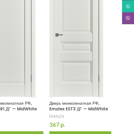
What
Snapc
жкомнатная РФ,
Дверь межкомнатная РФ,
ER1 ДГ — MidWhite
Emalex EST3 ДГ — MidWhite
EMALEX
367
р.