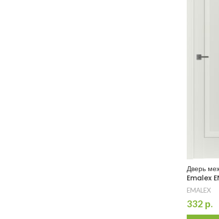
Дверь ме
Emalex E
EMALEX
332
р.