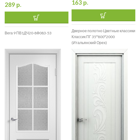
163
р.
289
р.
Дверное полотно Цветные классики
Вега 9 ПВ1ДЧ20-8Ф083-53
Классик ПГ 35*800*2000
(Итальянский Орех)