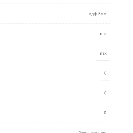
мдф 8мм
пвх
пвх
8
8
R
Дверь входная