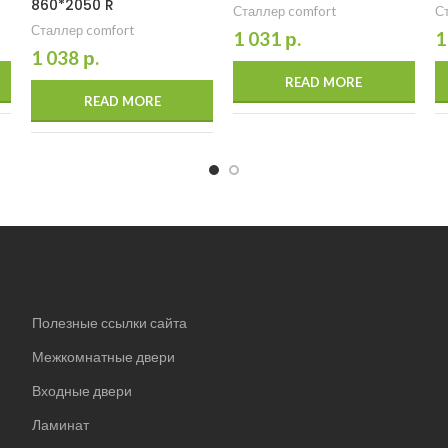
860*2050 R
Сталлер comfort
С
Сталлер comfort
1 031
р.
1
1 038
р.
READ MORE
READ MORE
Полезные ссылки сайта
Межкомнатные двери
Входные двери
Ламинат