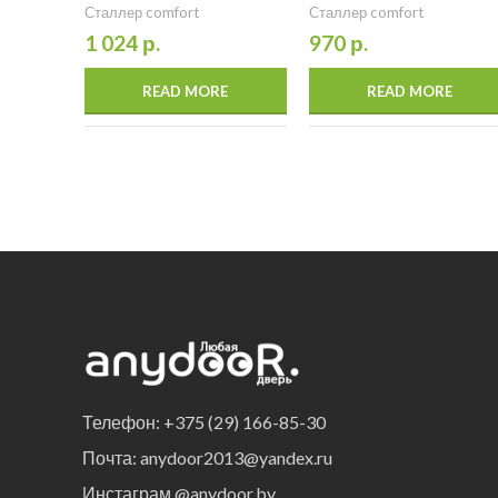
Сталлер comfort
Сталлер comfort
1 024
р.
970
р.
READ MORE
READ MORE
Телефон: +375 (29) 166-85-30
Почта: anydoor2013@yandex.ru
Инстаграм @anydoor.by