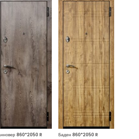
анновер 860*2050 R
Баден 860*2050 R
Ален 86