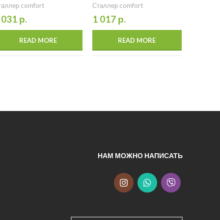
таллер comfort
Сталлер comfort
Входные 
comfort
 031
р.
1 017
р.
1 011
READ MORE
READ MORE
НАМ МОЖНО НАПИСАТЬ