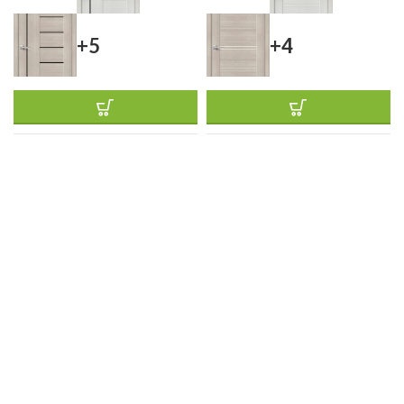
+5
+4