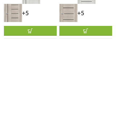
+5
+5