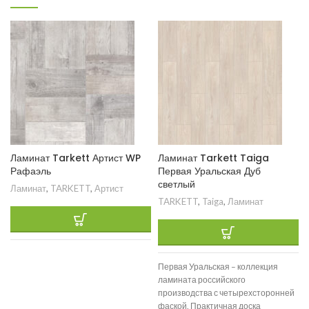
Ламинат Tarkett Артист WP
Ламинат Tarkett Taiga
Рафаэль
Первая Уральская Дуб
светлый
Ламинат
,
TARKETT
,
Артист
TARKETT
,
Taiga
,
Ламинат
Первая Уральская – коллекция
ламината российского
производства с четырехсторонней
фаской. Практичная доска