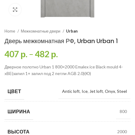
Click to enlarge
Home
Межкомнатные двери
Urban
Дверь межкомнатная РФ, Urban Urban 1
407
р.
–
482
р.
Дверное полотно Urban 1 800×2000 Emalex ice Black mould 4-
хBE(запил 1+ запил под 2 петли AGB 2.0)(Ю)
ЦВЕТ
Antic loft
,
Ice
,
Jet loft
,
Onyx
,
Steel
ШИРИНА
800
ВЫСОТА
2000