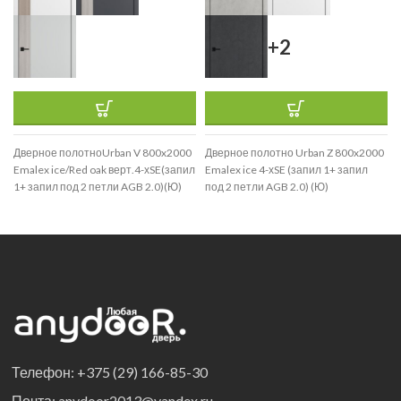
+2
Дверное полотноUrban V 800x2000
Дверное полотно Urban Z 800x2000
Emalex ice/Red oak верт.4-хSE(запил
Emalex ice 4-хSE (запил 1+ запил
1+ запил под 2 петли AGB 2.0)(Ю)
под 2 петли AGB 2.0) (Ю)
Телефон: +375 (29) 166-85-30
Почта: anydoor2013@yandex.ru