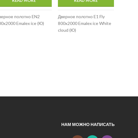
READ MORE
READ MORE
верное полотно EN2
Дверное полотно E1 Fly
00x2000 Emalex ice (Ю)
800x2000 Emalex ice White
cloud (Ю)
Дверное
800x2000
НАМ МОЖНО НАПИСАТЬ