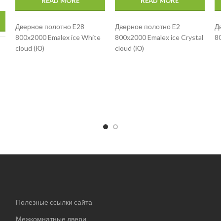
READ MORE
READ MORE
Дверное полотно E28
Дверное полотно E2
Д
800x2000 Emalex ice White
800x2000 Emalex ice Crystal
8
cloud (Ю)
cloud (Ю)
Полезные ссылки сайта
Межкомнатные двери