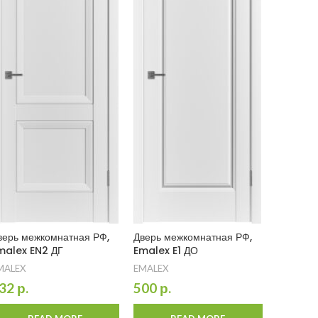
верь межкомнатная РФ,
Дверь межкомнатная РФ,
Дверь м
malex EN2 ДГ
Emalex E1 ДО
Emalex 
MALEX
EMALEX
EMALEX
32
р.
500
р.
296
р.