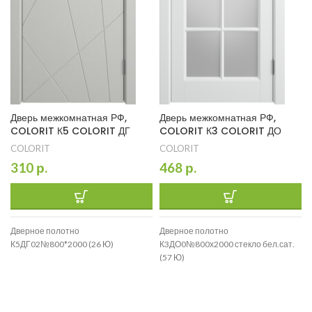
Дверь межкомнатная РФ,
Дверь межкомнатная РФ,
COLORIT К5 COLORIT ДГ
COLORIT К3 COLORIT ДО
COLORIT
COLORIT
310
р.
468
р.
Дверное полотно
Дверное полотно
К5ДГ02№800*2000 (26 Ю)
К3ДО0№800х2000 стекло бел.сат.
(57 Ю)