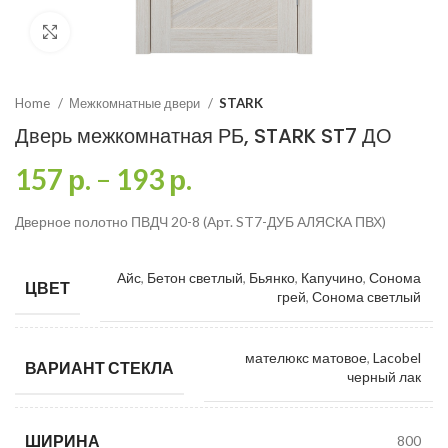
Click to enlarge
Home
Межкомнатные двери
STARK
Дверь межкомнатная РБ, STARK ST7 ДО
157
р.
–
193
р.
Дверное полотно ПВДЧ 20-8 (Арт. ST7-ДУБ АЛЯСКА ПВХ)
Айс
,
Бетон светлый
,
Бьянко
,
Капучино
,
Сонома
ЦВЕТ
грей
,
Сонома светлый
мателюкс матовое
,
Lacobel
ВАРИАНТ СТЕКЛА
черный лак
ШИРИНА
800