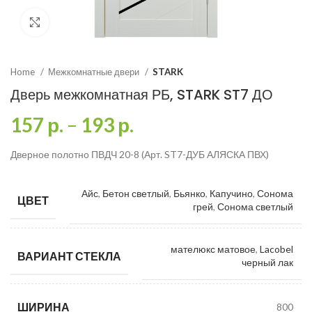
Click to enlarge
Home
Межкомнатные двери
STARK
Дверь межкомнатная РБ, STARK ST7 ДО
157
р.
–
193
р.
Дверное полотно ПВДЧ 20-8 (Арт. ST7-ДУБ АЛЯСКА ПВХ)
Айс
,
Бетон светлый
,
Бьянко
,
Капучино
,
Сонома
ЦВЕТ
грей
,
Сонома светлый
мателюкс матовое
,
Lacobel
ВАРИАНТ СТЕКЛА
черный лак
ШИРИНА
800