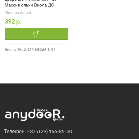
Массив ольхи Виола ДО
Массив ольхи
392
р.
Виола ПВ1ДО20-8Ф066-8-54
Телефон: +375 (29) 166-85-30