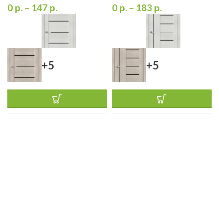
0
р.
–
147
р.
0
р.
–
183
р.
+5
+5