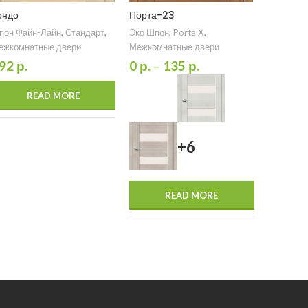
ондо
Порта-23
Вуд Мод
пон Файн-Лайн
,
Стандарт
,
Эко Шпон
,
Porta X
,
Шпон нат
ежкомнатные двери
Межкомнатные двери
Modern
,
двери
92
р.
0
р.
–
135
р.
166
р.
READ MORE
+6
READ MORE