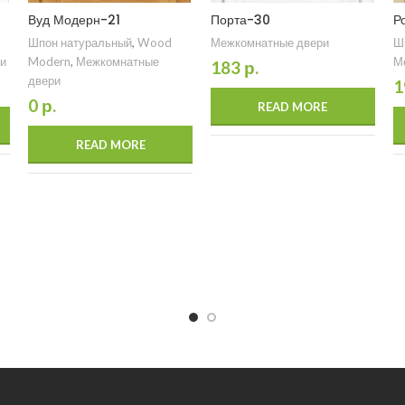
Вуд Модерн-21
Порта-30
Р
Шпон натуральный
,
Wood
Межкомнатные двери
Ш
и
Modern
,
Межкомнатные
М
183
р.
двери
1
0
р.
READ MORE
READ MORE