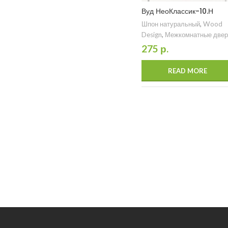
Вуд НеоКлассик-10.Н
Шпон натуральный
,
Wood
Design
,
Межкомнатные двер
275
р.
READ MORE