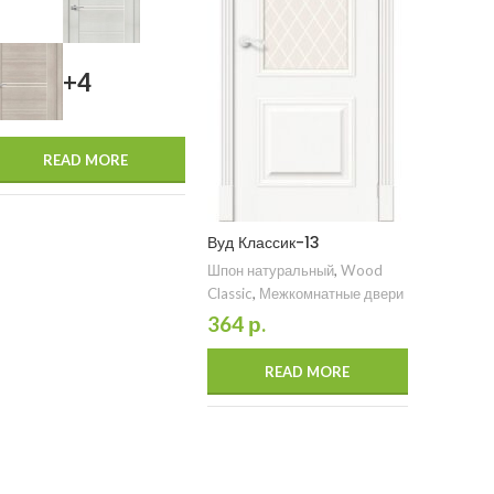
+4
READ MORE
Вуд Классик-13
Шпон натуральный
,
Wood
Вуд Мод
Classic
,
Межкомнатные двери
364
р.
Шпон нат
Modern
,
двери
READ MORE
176
р.