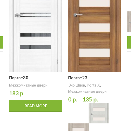
Порта-30
Порта-23
Межкомнатные двери
Эко Шпон
,
Porta X
,
Межкомнатные двери
183
р.
0
р.
–
135
р.
READ MORE