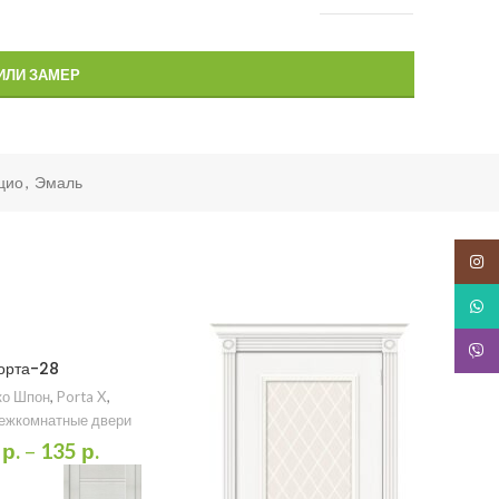
ИЛИ ЗАМЕР
цио
,
Эмаль
Insta
What
Snapc
орта-28
ко Шпон
,
Porta X
,
ежкомнатные двери
0
р.
–
135
р.