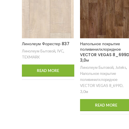
Линолеум Форестер 837
Напольное покрытие
поливинилхлоридное
Линолеум Бытовой
,
IVC
,
VECTOR VEGAS 8_699D
TEXMARK
3,0м
Линолеум Бытовой
,
Juteks
,
READ MORE
Напольное покрытие
поливинилхлоридное
VECTOR VEGAS 8_699D,
3,0м
READ MORE