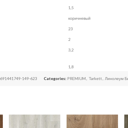
1,5
коричневый
23
2
3,2
1,8
691441749-149-623
Categories:
PREMIUM
,
Tarkett
,
Линолеум Б