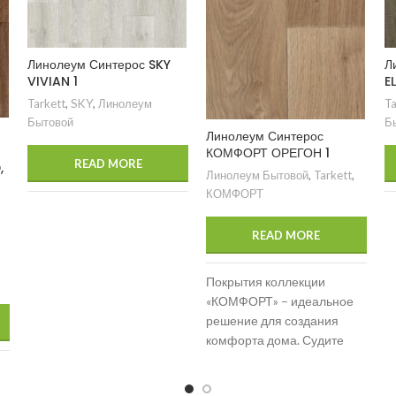
Линолеум Синтерос SKY
Л
VIVIAN 1
E
Tarkett
,
SKY
,
Линолеум
Ta
Бытовой
Б
Линолеум Синтерос
КОМФОРТ ОРЕГОН 1
READ MORE
,
Линолеум Бытовой
,
Tarkett
,
КОМФОРТ
READ MORE
Покрытия коллекции
«КОМФОРТ» – идеальное
решение для создания
комфорта дома. Судите
сами – покрытие хорошо
выглядит, не меняется в