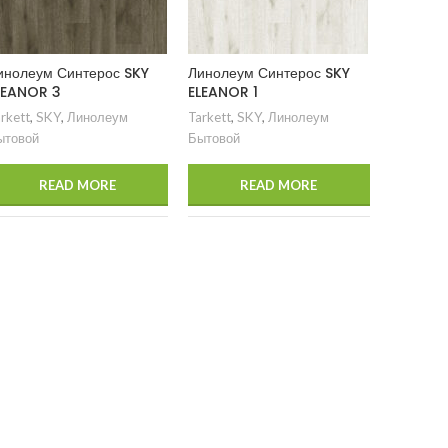
инолеум Синтерос SKY
Линолеум Синтерос SKY
LEANOR 3
ELEANOR 1
rkett
,
SKY
,
Линолеум
Tarkett
,
SKY
,
Линолеум
ытовой
Бытовой
Линолеу
КОМФОР
READ MORE
READ MORE
Линолеум
КОМФОР
Покрыти
«КОМФОР
решение
комфорт
сами – 
выглядит