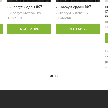
Линолеум Ардеш 897
Линолеум Ардеш 897
Л
К
Линолеум Бытовой
,
IVC
,
Линолеум Бытовой
,
IVC
,
Д
TEXMARK
TEXMARK
Л
К
READ MORE
READ MORE
П
«
р
к
с
в
р