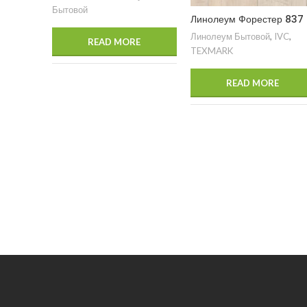
Бытовой
Линолеум Форестер 837
Линолеум Бытовой
,
IVC
,
READ MORE
TEXMARK
READ MORE