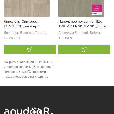
Линолеум Синтерос
Напольное покрытие ПВХ
КОМФОРТ Спенсер 3
TRIUMPH Noble oak 1, 3,5м
Линолеум Бытовой
,
Tarkett
,
Линолеум Бытовой
,
Tarkett
,
КОМФОРТ
TRIUMPH
Покрытия коллекции «КОМФОРТ» –
идеальное решение для создания
комфорта дома. Судите сами –
покрытие хорошо выглядит, не
меняется в размерах