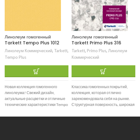
Линолеум гомогенный
Линолеум гомогенный
Tarkett Tempo Plus 1012
Tarkett Primo Plus 316
Линолеум Коммерческий
,
Tarkett
,
Tarkett
,
Primo Plus
,
Линолеум
Tempo Plus
Коммерческий
Новая коллекция гомогенного
Классика гомогенных покрытий,
линолеума! Свежий дизайн,
коллекция, которая отлично
актуальные расцветки и отличные
зарекомендовала себя на рынке.
технические характеристики Tempo
Структурная поверхность, широкая
Plus — ценная находка для тех, что
цветовая гамма и отличные
технические характеристики
позволяют