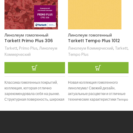
Линолеум гомогенный
Линолеум гомогенный
Tarkett Primo Plus 306
Tarkett Tempo Plus 1012
Tarkett
,
Primo Plus
,
Линолеум
Линолеум Коммерческий
,
Tarkett
,
Коммерческий
Tempo Plus
Классика гомогенных покрытий,
Новая коллекция гомогенного
коллекция, которая отлично
линолеума! Свежий дизайн,
зарекомендовала себя на рынке.
актуальные расцветки и отличные
Структурная поверхность, широкая
технические характеристики Tempo
цветовая гамма и отличные
Plus — ценная находка для тех, что
технические характеристики
позволяют