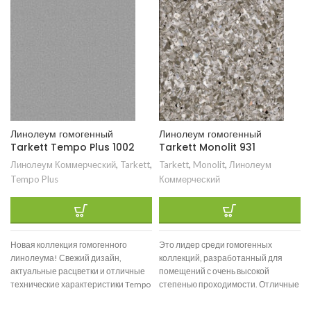
Линолеум гомогенный
Линолеум гомогенный
Tarkett Tempo Plus 1002
Tarkett Monolit 931
Линолеум Коммерческий
,
Tarkett
,
Tarkett
,
Monolit
,
Линолеум
Tempo Plus
Коммерческий
Новая коллекция гомогенного
Это лидер среди гомогенных
линолеума! Свежий дизайн,
коллекций, разработанный для
актуальные расцветки и отличные
помещений с очень высокой
технические характеристики Tempo
степенью проходимости. Отличные
Plus — ценная находка для тех, что
показатели износостойкости,
исключительные технические