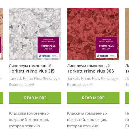
Линолеум гомогенный
Линолеум гомогенный
Л
Tarkett Primo Plus 315
Tarkett Primo Plus 306
T
м
Tarkett
,
Primo Plus
,
Линолеум
Tarkett
,
Primo Plus
,
Линолеум
Л
Коммерческий
Коммерческий
Ta
READ MORE
READ MORE
Классика гомогенных
Классика гомогенных
Н
покрытий, коллекция,
покрытий, коллекция,
г
которая отлично
которая отлично
С