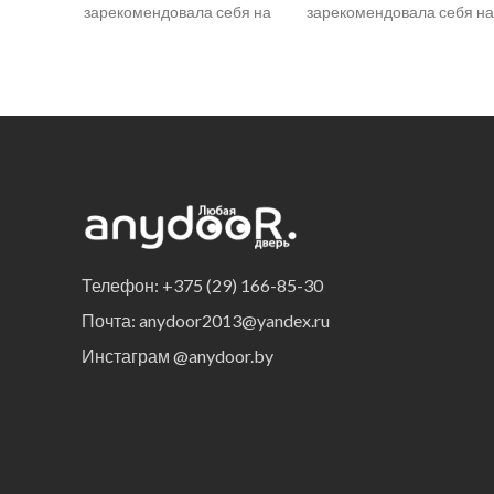
зарекомендовала себя на
зарекомендовала себя на
рынке. Структурная
рынке. Структурная
поверхность, широкая
поверхность, широкая
цветовая гамма и отличные
цветовая гамма и отличн
технические
технические
характеристики позволяют
характеристики позволяю
Телефон: +375 (29) 166-85-30
Почта: anydoor2013@yandex.ru
Инстаграм @anydoor.by