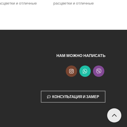
асцветки и отличные
расцветки и отличные
расцветк
ехнические
технические
техниче
арактеристики Tempo Plus
характеристики Tempo Plus
характер
 ценная находка для тех,
— ценная находка для тех,
— ценная
то
что
что
НАМ МОЖНО НАПИСАТЬ
КОНСУЛЬТАЦИЯ И ЗАМЕР