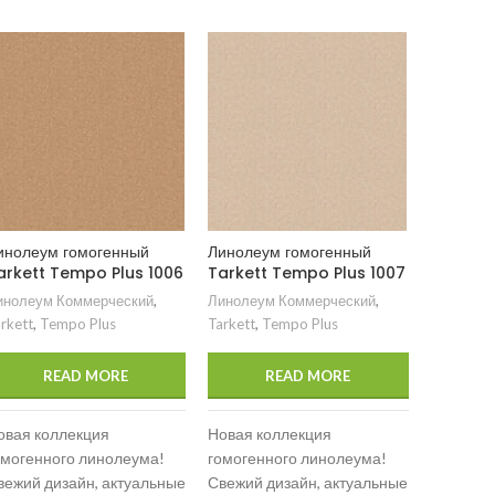
инолеум гомогенный
Линолеум гомогенный
Линолеу
arkett Tempo Plus 1006
Tarkett Tempo Plus 1007
Tarkett
инолеум Коммерческий
,
Линолеум Коммерческий
,
Линолеум
rkett
,
Tempo Plus
Tarkett
,
Tempo Plus
Tarkett
,
T
READ MORE
READ MORE
овая коллекция
Новая коллекция
Новая к
омогенного линолеума!
гомогенного линолеума!
гомоген
вежий дизайн, актуальные
Свежий дизайн, актуальные
Свежий д