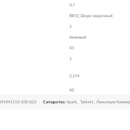
0,7
В832_Шнур сварочный
2
бежевый
43
2
2,214
40
691441113-100-623
Categories:
Spark
,
Tarkett
,
Линолеум Комме