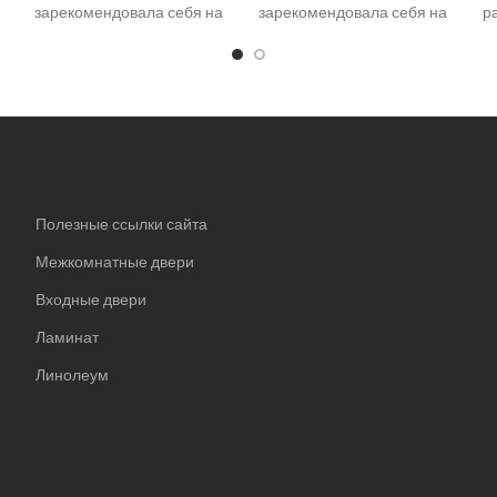
зарекомендовала себя на
зарекомендовала себя на
р
рынке. Структурная
рынке. Структурная
т
поверхность, широкая
поверхность, широкая
х
ые
цветовая гамма и отличные
цветовая гамма и отличные
—
технические
технические
ч
т
характеристики позволяют
характеристики позволяют
Полезные ссылки сайта
Межкомнатные двери
Входные двери
Ламинат
Линолеум