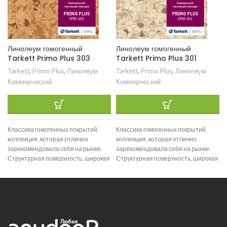
Линолеум гомогенный
Линолеум гомогенный
Tarkett Primo Plus 303
Tarkett Primo Plus 301
Tarkett
,
Primo Plus
,
Линолеум
Tarkett
,
Primo Plus
,
Линолеум
Коммерческий
Коммерческий
Классика гомогенных покрытий,
Классика гомогенных покрытий,
коллекция, которая отлично
коллекция, которая отлично
зарекомендовала себя на рынке.
зарекомендовала себя на рынке.
Структурная поверхность, широкая
Структурная поверхность, широкая
цветовая гамма и отличные
цветовая гамма и отличные
технические характеристики
технические характеристики
позволяют
позволяют