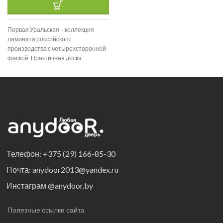
толщиной в 8 мм походит как для
бытового
Первая Уральская – коллекция
ламината российского
производства с четырехсторонней
фаской. Практичная доска
толщиной в 8 мм походит как для
бытового
Телефон: +375 (29) 166-85-30
Почта: anydoor2013@yandex.ru
Инстаграм @anydoor.by
Полезные ссылки сайта