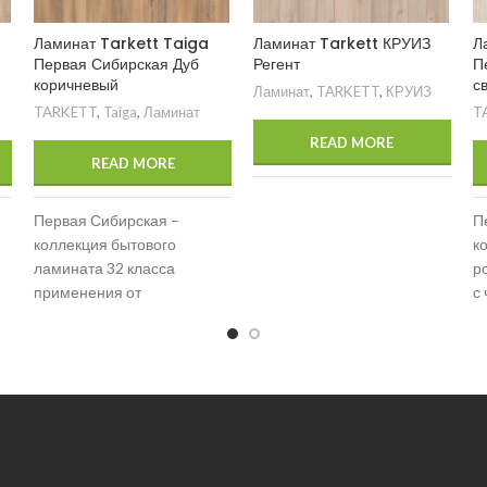
Ламинат Tarkett Taiga
Ламинат Tarkett КРУИЗ
Л
Первая Сибирская Дуб
Регент
П
коричневый
с
Ламинат
,
TARKETT
,
КРУИЗ
TARKETT
,
Taiga
,
Ламинат
T
READ MORE
READ MORE
Первая Сибирская –
П
коллекция бытового
к
ламината 32 класса
р
применения от
с
российского бренда Taiga.
ф
В коллекции 6 дизайнов,
т
идеально повторяющих
к
популярные