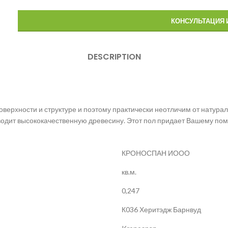
КОНСУЛЬТАЦИЯ 
DESCRIPTION
поверхности и структуре и поэтому практически неотличим от натура
ит высококачественную древесину. Этот пол придает Вашему пом
КРОНОСПАН ИООО
кв.м.
0,247
К036 Херитэдж Барнвуд