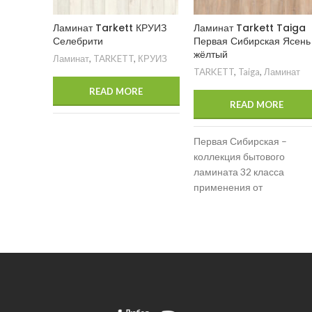
Ламинат Tarkett КРУИЗ
Ламинат Tarkett Taiga
Селебрити
Первая Сибирская Ясень
жёлтый
Ламинат
,
TARKETT
,
КРУИЗ
TARKETT
,
Taiga
,
Ламинат
READ MORE
READ MORE
Первая Сибирская –
коллекция бытового
ламината 32 класса
применения от
российского бренда Taiga.
В коллекции 6 дизайнов,
идеально повторяющих
популярные