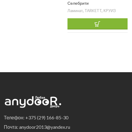
Селебрити
Ламинат
,
TARKETT
,
КРУИЗ
Телефон: +375 (29) 166-85-30
Почта: anydoor2013@yandex.ru