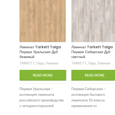
Ламинат Tarkett Taiga
Ламинат Tarkett Taiga
Первая Уральская Дуб
Первая Сибирская Дуб
бежевый
светлый
TARKETT
,
Taiga
,
Ламинат
TARKETT
,
Taiga
,
Ламинат
READ MORE
READ MORE
Первая Уральская –
Первая Сибирская –
коллекция ламината
коллекция бытового
российского производства
ламината 32 класса
с четырехсторонней
применения от
фаской. Практичная доска
российского бренда Taiga.