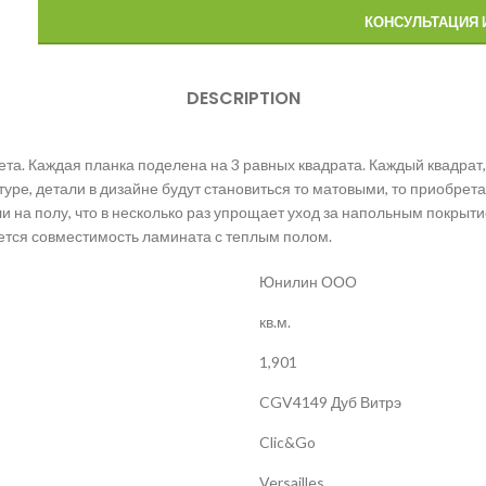
КОНСУЛЬТАЦИЯ 
DESCRIPTION
ета. Каждая планка поделена на 3 равных квадрата. Каждый квадрат,
уре, детали в дизайне будут становиться то матовыми, то приобрета
 на полу, что в несколько раз упрощает уход за напольным покрыти
тся совместимость ламината с теплым полом.
Юнилин ООО
кв.м.
1,901
CGV4149 Дуб Витрэ
Clic&Go
Versailles