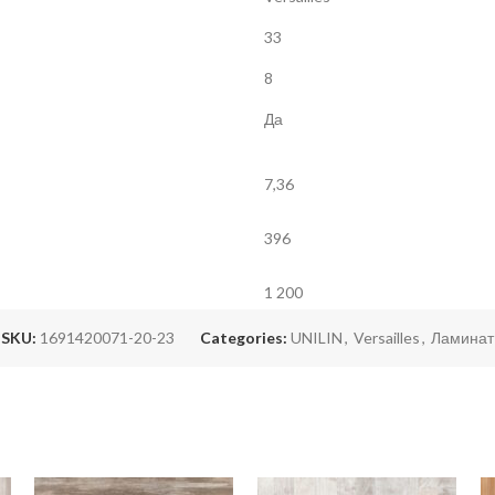
33
8
Да
7,36
396
1 200
SKU:
1691420071-20-23
Categories:
UNILIN
,
Versailles
,
Ламинат