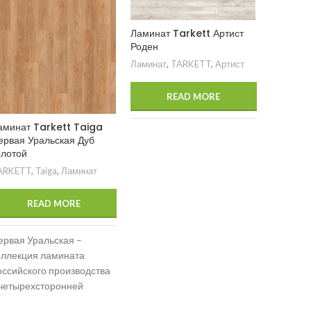
Ламинат Tarkett Артист
Роден
Ламинат
,
TARKETT
,
Артист
READ MORE
аминат Tarkett Taiga
Ламинат
ервая Уральская Дуб
WP Раф
олотой
Ламинат
,
ARKETT
,
Taiga
,
Ламинат
READ MORE
ервая Уральская –
оллекция ламината
оссийского производства
 четырехсторонней
аской. Практичная доска