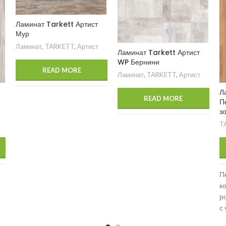
Ламинат Tarkett Артист
Мур
Ламинат
,
TARKETT
,
Артист
Ламинат Tarkett Артист
WP Бернини
READ MORE
Ламинат
,
TARKETT
,
Артист
Л
READ MORE
П
з
T
П
к
р
с
ф