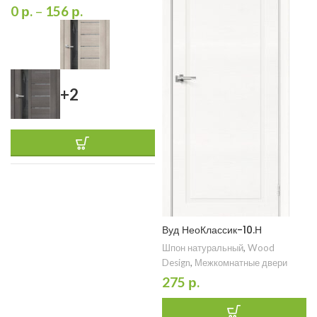
0
р.
–
156
р.
+2
Вуд НеоКлассик-10.Н
Шпон натуральный
,
Wood
Design
,
Межкомнатные двери
275
р.