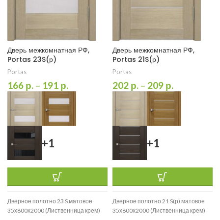
Дверь межкомнатная РФ,
Дверь межкомнатная РФ,
Portas 23S(р)
Portas 21S(р)
Portas
Portas
166
р.
–
191
р.
202
р.
–
209
р.
+1
+1
Дверное полотно 23 S матовое
Дверное полотно 21 S(р) матовое
35х800х2000 (Лиственница крем)
35х800х2000 (Лиственница крем)