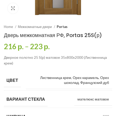
Click to enlarge
Home
Межкомнатные двери
Portas
Дверь межкомнатная РФ, Portas 25S(р)
216
р.
–
223
р.
Дверное полотно 25 S(р) матовое 35х800х2000 (Лиственница
крем)
Лиственница крем
,
Орех карамель
,
Орех
ЦВЕТ
шоколад
,
Французский дуб
ВАРИАНТ СТЕКЛА
мателюкс матовое