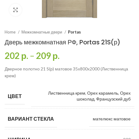
Click to enlarge
Home
Межкомнатные двери
Portas
Дверь межкомнатная РФ, Portas 21S(р)
202
р.
–
209
р.
Дверное полотно 21 S(р) матовое 35х800х2000 (Лиственница
крем)
Лиственница крем
,
Орех карамель
,
Орех
ЦВЕТ
шоколад
,
Французский дуб
ВАРИАНТ СТЕКЛА
мателюкс матовое