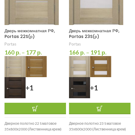
Дверь межкомнатная РФ,
Дверь межкомнатная РФ,
Portas 22S(р)
Portas 23S(р)
Portas
Portas
160
р.
–
177
р.
166
р.
–
191
р.
+1
+1
Дверное полотно 22 S матовое
Дверное полотно 23 S матовое
35х800х2000 (Лиственница крем)
35х800х2000 (Лиственница крем)