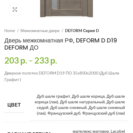
Click to enlarge
Home
Межкомнатные двери
DEFORM Серия D
Дверь межкомнатная РФ, DEFORM D D19
DEFORM ДО
203
р.
–
233
р.
Дверное полотно DEFORM D19 ПО 35х800х2000 (Дуб Шале
Графит )
Дуб шале графит
,
Дуб шале корица
,
Дуб шале
корица (лак)
,
Дуб шале натуральный
,
Дуб шале
ЦВЕТ
седой
,
Дуб шале снежный
,
Дуб шале снежный
(лак)
,
Французский дуб
,
Французский дуб (лак)
мателюкс матовое
,
Lacobel