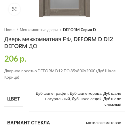
Click to enlarge
Home
Межкомнатные двери
DEFORM Серия D
Дверь межкомнатная РФ, DEFORM D D12
DEFORM ДО
206
р.
Дверное полотно DEFORM D12 ПО 35х800х2000 (Дуб Шале
Корица)
Дуб шале графит
,
Дуб шале корица
,
Дуб шале
ЦВЕТ
натуральный
,
Дуб шале седой
,
Дуб шале
снежный
ВАРИАНТ СТЕКЛА
мателюкс матовое