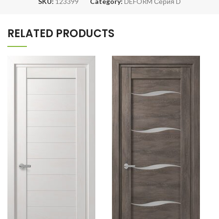
SKU:
123399
Category:
DEFORM Серия D
RELATED PRODUCTS