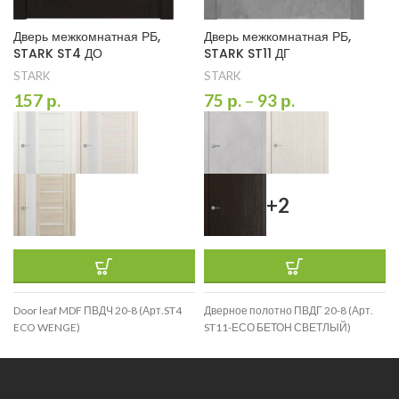
Дверь межкомнатная РБ,
Дверь межкомнатная РБ,
STARK ST4 ДО
STARK ST11 ДГ
STARK
STARK
157
р.
75
р.
–
93
р.
+2
Door leaf MDF ПВДЧ 20-8 (Арт.ST4
Дверное полотно ПВДГ 20-8 (Арт.
ECO WENGE)
ST11-ЕСО БЕТОН СВЕТЛЫЙ)