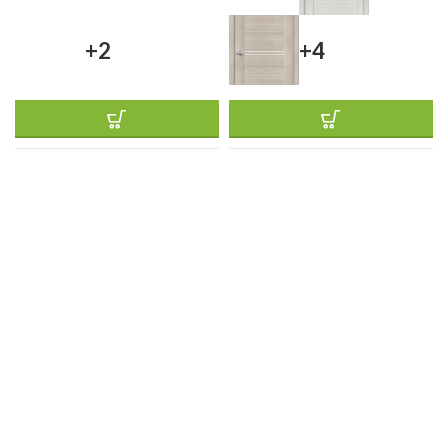
+2
+4